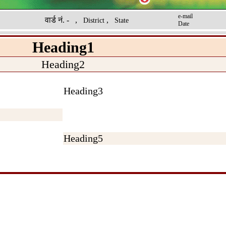
e-mail
वार्ड नं. -
,
,
District
State
Date
Heading1
Heading2
Heading3
Heading5