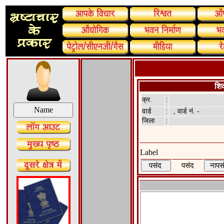
शि
क्र.
:
वार्ड
:
, वार्ड नं. -
जिला
:
Label
पसंद