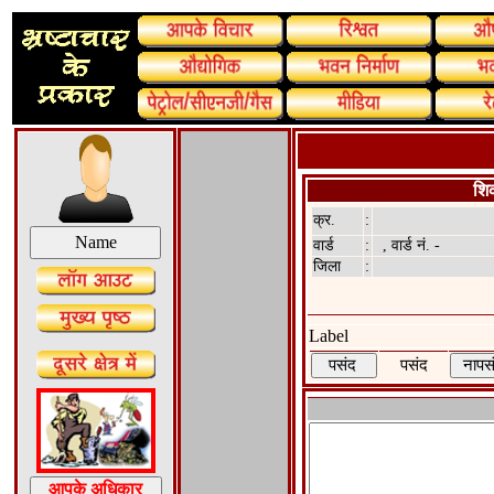
शि
क्र.
:
वार्ड
:
, वार्ड नं. -
जिला
:
Label
पसंद