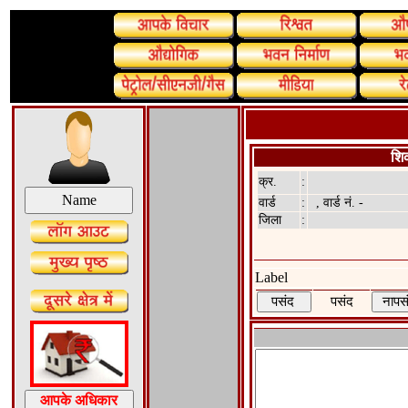
शि
क्र.
:
वार्ड
:
, वार्ड नं. -
जिला
:
Label
पसंद